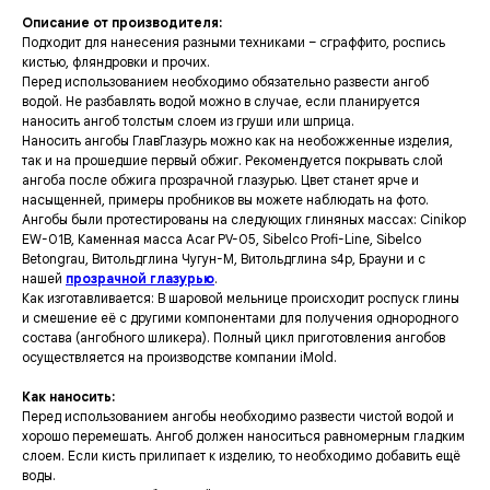
Описание от производителя:
Подходит для нанесения разными техниками – сграффито, роспись
кистью, фляндровки и прочих.
Перед использованием необходимо обязательно развести ангоб
водой. Не разбавлять водой можно в случае, если планируется
наносить ангоб толстым слоем из груши или шприца.
Наносить ангобы ГлавГлазурь можно как на необожженные изделия,
так и на прошедшие первый обжиг. Рекомендуется покрывать слой
ангоба после обжига прозрачной глазурью. Цвет станет ярче и
насыщенней, примеры пробников вы можете наблюдать на фото.
Ангобы были протестированы на следующих глиняных массах: Cinikop
EW-01B, Каменная масса Acar PV-05, Sibelco Profi-Line, Sibelco
Betongrau, Витольдглина Чугун-М, Витольдглина s4p, Брауни и с
нашей
прозрачной глазурью
.
Как изготавливается: В шаровой мельнице происходит роспуск глины
и смешение её с другими компонентами для получения однородного
состава (ангобного шликера). Полный цикл приготовления ангобов
осуществляется на производстве компании iMold.
Как наносить:
Перед использованием ангобы необходимо развести чистой водой и
хорошо перемешать. Ангоб должен наноситься равномерным гладким
слоем. Если кисть прилипает к изделию, то необходимо добавить ещё
воды.