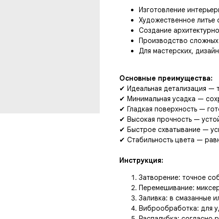
Изготовление интерьер
Художественное литье с
Создание архитектурно
Производство сложных
Для мастерских, дизай
Основные преимущества:
✔ Идеальная детализация —
✔ Минимальная усадка — сох
✔ Гладкая поверхность — го
✔ Высокая прочность — усто
✔ Быстрое схватывание — ус
✔ Стабильность цвета — ра
Инструкция:
Затворение: точное со
Перемешивание: миксе
Заливка: в смазанные 
Виброобработка: для у
Распалубка: согласно 