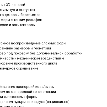
ных 3D-панелей
кульптур и статуэток
го декора и барельефов
 форм с тонким рельефом
неров и архитекторов
 точное воспроизведение сложных форм
ранение размеров и геометрии
тово под покраску без дополнительной обработки
йчивость к механическим воздействиям
корение производственного цикла
вномерное окрашивание
блюдение пропорций вода/смесь
ром до однородной консистенции
или силиконовые формы
даления пузырьков воздуха (опционально)
рекомендациям