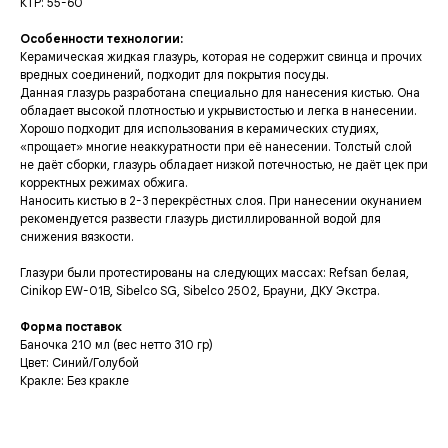
КТР: 55-60
Особенности технологии:
Керамическая жидкая глазурь, которая не содержит свинца и прочих
вредных соединений, подходит для покрытия посуды.
Данная глазурь разработана специально для нанесения кистью. Она
обладает высокой плотностью и укрывистостью и легка в нанесении.
Хорошо подходит для использования в керамических студиях,
«прощает» многие неаккуратности при её нанесении. Толстый слой
не даёт сборки, глазурь обладает низкой потечностью, не даёт цек при
корректных режимах обжига.
Наносить кистью в 2-3 перекрёстных слоя. При нанесении окунанием
рекомендуется развести глазурь дистиллированной водой для
снижения вязкости.
Глазури были протестированы на следующих массах: Refsan белая,
Cinikop EW-01B, Sibelco SG, Sibelco 2502, Брауни, ДКУ Экстра.
Форма поставок
Баночка 210 мл (вес нетто 310 гр)
Цвет: Синий/Голубой
Кракле: Без кракле