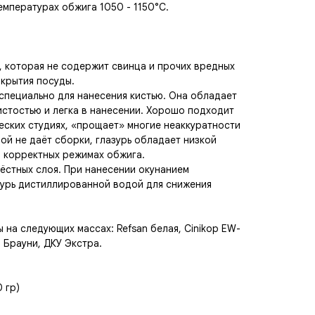
емпературах обжига 1050 - 1150°C.
, которая не содержит свинца и прочих вредных
окрытия посуды.
специально для нанесения кистью. Она обладает
истостью и легка в нанесении. Хорошо подходит
еских студиях, «прощает» многие неаккуратности
лой не даёт сборки, глазурь обладает низкой
и корректных режимах обжига.
рёстных слоя. При нанесении окунанием
зурь дистиллированной водой для снижения
 на следующих массах: Refsan белая, Cinikop EW-
, Брауни, ДКУ Экстра.
 гр)