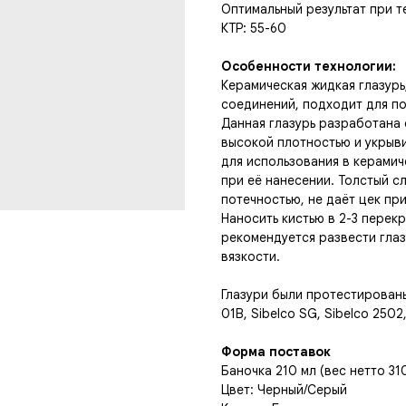
Оптимальный результат при т
КТР: 55-60
Особенности технологии:
Керамическая жидкая глазурь
соединений, подходит для п
Данная глазурь разработана 
высокой плотностью и укрыв
для использования в керамич
при её нанесении. Толстый с
потечностью, не даёт цек пр
Наносить кистью в 2-3 перек
рекомендуется развести гла
вязкости.
Глазури были протестированы
01B, Sibelco SG, Sibelco 2502
Форма поставок
Баночка 210 мл (вес нетто 310
Цвет: Черный/Серый