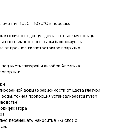
 Клементин 1020 - 1080°C в порошке
орые отлично подходят для изготовления посуды.
венного импортного сырья (используется
 дают прочное кислотостойкое покрытие.
 под кисть глазурей и ангобов Алсилика
ропорции:
ури
лированной воды (в зависимости от цвета глазури
 воды, точная пропорция устанавливается путем
зводстве)
 модификатора
ора
но перемешать, наносить в 2-3 слоя с
гом.