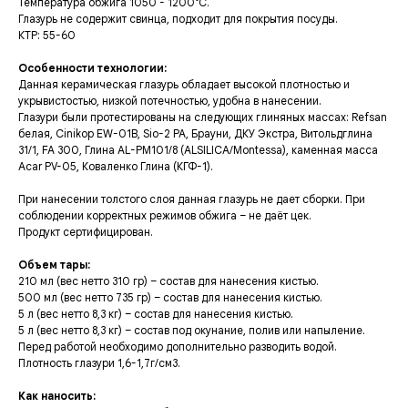
Температура обжига 1050 - 1200°C.
Глазурь не содержит свинца, подходит для покрытия посуды.
КТР: 55-60
Особенности технологии:
Данная керамическая глазурь обладает высокой плотностью и
укрывистостью, низкой потечностью, удобна в нанесении.
Глазури были протестированы на следующих глиняных массах: Refsan
белая, Cinikop EW-01B, Sio-2 PA, Брауни, ДКУ Экстра, Витольдглина
31/1, FA 300, Глина AL-PM101/8 (ALSILICA/Montessa), каменная масса
Acar PV-05, Коваленко Глина (КГФ-1).
При нанесении толстого слоя данная глазурь не дает сборки. При
соблюдении корректных режимов обжига – не даёт цек.
Продукт сертифицирован.
Объем тары:
210 мл (вес нетто 310 гр) – состав для нанесения кистью.
500 мл (вес нетто 735 гр) – состав для нанесения кистью.
5 л (вес нетто 8,3 кг) – состав для нанесения кистью.
5 л (вес нетто 8,3 кг) – состав под окунание, полив или напыление.
Перед работой необходимо дополнительно разводить водой.
Плотность глазури 1,6-1,7г/см3.
Как наносить: