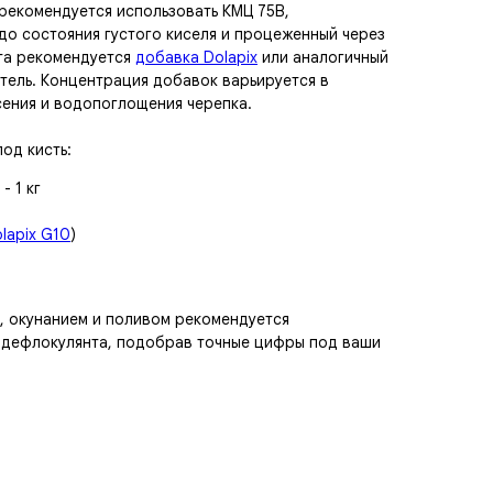
 рекомендуется использовать КМЦ 75В,
до состояния густого киселя и процеженный через
нта рекомендуется
добавка Dolapix
или аналогичный
ель. Концентрация добавок варьируется в
сения и водопоглощения черепка.
од кисть:
- 1 кг
lapix G10
)
, окунанием и поливом рекомендуется
и дефлокулянта, подобрав точные цифры под ваши