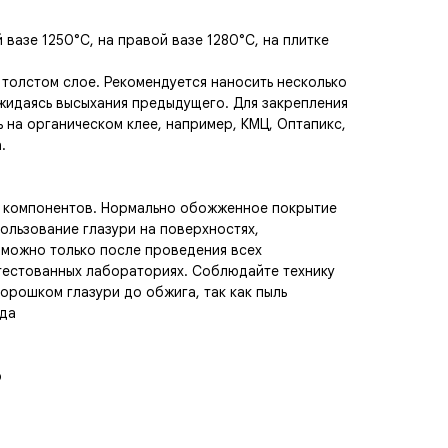
 вазе 1250°С, на правой вазе 1280°С, на плитке
 толстом слое. Рекомендуется наносить несколько
ожидаясь высыхания предыдущего. Для закрепления
ь на органическом клее, например, КМЦ, Оптапикс,
.
х компонентов. Нормально обожженное покрытие
ользование глазури на поверхностях,
зможно только после проведения всех
тестованных лабораториях. Соблюдайте технику
орошком глазури до обжига, так как пыль
гда
р