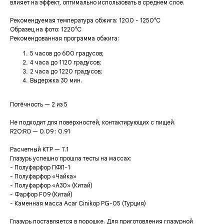
влияет на эффект, оптимально использовать в среднем слое.
Рекомендуемая температура обжига: 1200 - 1250°C
Образец на фото: 1220°C
Рекомендованная программа обжига:
5 часов до 600 градусов;
4 часа до 1120 градусов;
2 часа до 1220 градусов;
Выдержка 30 мин.
Потёчность — 2 из 5
Не подходит для поверхностей, контактирующих с пищей.
R2O:RO — 0.09 : 0.91
Расчетный КТР — 7.1
Глазурь успешно прошла тесты на массах:
- Полуфарфор ПФЛ-1
- Полуфарфор «Чайка»
- Полуфарфор «А30» (Китай)
- Фарфор F09 (Китай)
- Каменная масса Acar Cinikop PG-05 (Турция)
Глазурь поставляется в порошке. Для приготовления глазурной