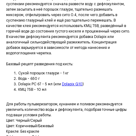
суспензии рекомендуется сначала развести воду с дефлокулянтом,
затем засыпать в неё порошок глазури, тщательно размешать
миксером, отфильтровать через сито 0.4, после чего добавить в
суспензию глазурный клей и ещё раз тщательно перемешать. В
качестве клея рекомендуется использовать КМЦ 75В, разведённый в
горячей воде до состояния густого киселя и процеженный через сито.
В качестве дефлокулянта рекомендуется добавка Dolapix или
аналогичный сильнодействующий разжижитель. Концентрация
добавок варьируется в зависимости от метода нанесения и
водопоглощения черепка.
Базовый рецепт разведения под кисть:
Сухой порошок глазури - 1 кг
Вода - 650 г
Dolapix PC 67 - 5 мл (или
Dolapix G10
)
КМЦ 75В - 10 мл
Для работы пульверизатором, кунанием и поливом рекомендуется
увеличить количество воды и дефлокулянта, подобрав точные цифры
под ваши условия работы.
Цвет: Черный/Серый
Цвет: Коричневый/Бежевый
Кракле: Без кракле