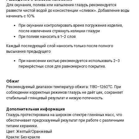
Для окунания, полива или напыления глазурь рекомендуется
развести чистой водой до консистенции «сливок». Добавление воды
начинать с 10%.
При окунании контролировать время погружения изделия,
после извлечения стряхнуть излишки глазури
При поливе наносить в 1–2 слоя
Каждый последующий слой наносить только после полного
высыхания предыдущего
При нанесении кистью рекомендуется использовать 2–3
перекрёстных слоя для равномерного покрытия.
Обжиг
Рекомендуемый диапазон температур обжига: 1180–1260°C. При
соблюдении корректных режимов глазурь не даёт цек, сохраняет
стабильный глянцевый результат и низкую потечность.
Дополнительная информация
Глазурь протестирована на широком спектре глиняных масс, что
обеспечивает предсказуемый результат при работе с различными
типами керамики.
Цвет: Желтый/Оранжевый
Кракле: Без кракле