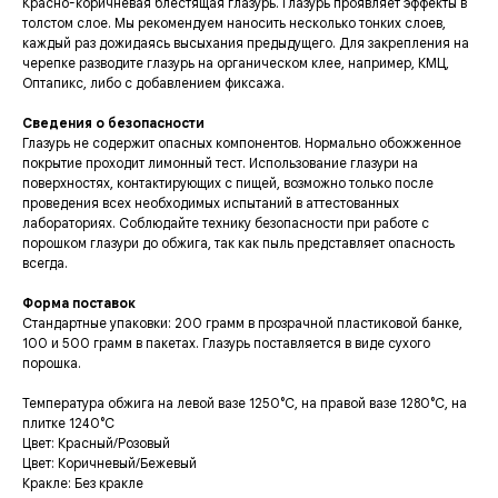
Красно-коричневая блестящая глазурь. Глазурь проявляет эффекты в
толстом слое. Мы рекомендуем наносить несколько тонких слоев,
каждый раз дожидаясь высыхания предыдущего. Для закрепления на
черепке разводите глазурь на органическом клее, например, КМЦ,
Оптапикс, либо с добавлением фиксажа.
Сведения о безопасности
Глазурь не содержит опасных компонентов. Нормально обожженное
покрытие проходит лимонный тест. Использование глазури на
поверхностях, контактирующих с пищей, возможно только после
проведения всех необходимых испытаний в аттестованных
лабораториях. Соблюдайте технику безопасности при работе с
порошком глазури до обжига, так как пыль представляет опасность
всегда.
Форма поставок
Стандартные упаковки: 200 грамм в прозрачной пластиковой банке,
100 и 500 грамм в пакетах. Глазурь поставляется в виде сухого
порошка.
Температура обжига на левой вазе 1250°С, на правой вазе 1280°С, на
плитке 1240°С
Цвет: Красный/Розовый
Цвет: Коричневый/Бежевый
Кракле: Без кракле