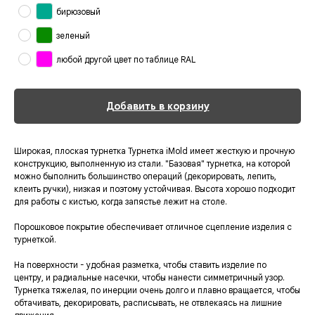
бирюзовый
зеленый
любой другой цвет по таблице RAL
Добавить в корзину
Широкая, плоская турнетка Турнетка iMold имеет жесткую и прочную
конструкцию, выполненную из стали. "Базовая" турнетка, на которой
можно быполнить большинство операций (декорировать, лепить,
клеить ручки), низкая и поэтому устойчивая. Высота хорошо подходит
для работы с кистью, когда запястье лежит на столе.
Порошковое покрытие обеспечивает отличное сцепление изделия с
турнеткой.
На поверхности - удобная разметка, чтобы ставить изделие по
центру, и радиальные насечки, чтобы нанести симметричный узор.
Турнетка тяжелая, по инерции очень долго и плавно вращается, чтобы
обтачивать, декорировать, расписывать, не отвлекаясь на лишние