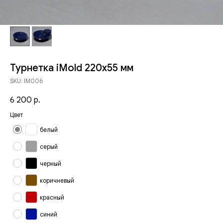
Турнетка iMold 220x55 мм
SKU:
IM006
6 200
р.
Цвет
белый
серый
черный
коричневый
красный
синий