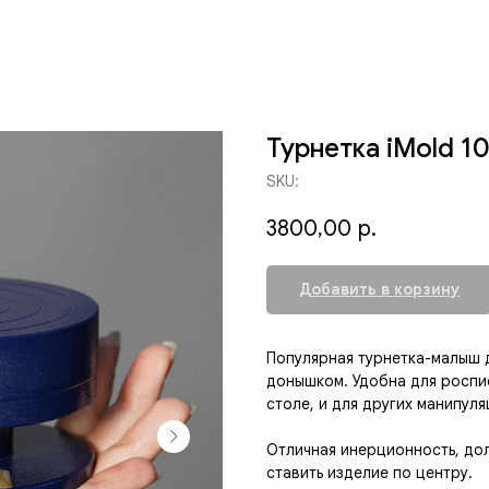
Турнетка iMold 1
SKU:
3800,00
р.
Добавить в корзину
Популярная турнетка-малыш 
донышком. Удобна для роспис
столе, и для других манипул
Отличная инерционность, дол
ставить изделие по центру.