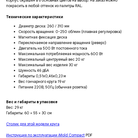
Корпус окрашен в 8 основных цветов на выбор. На заказ можно
покрасить в любой оттенок из палитры RAL.
Технические характеристики
Диаметр диска: 260 / 310 мм
Скорость вращения: 0-250 об/мин (плавная регулировка)
Магнитная фиксация диска
Переключаемое направление вращения (реверс)
Двигатель на 500 Вт постоянного тока
Максимальная потребляемая мощность 600 Вт
Максимальный центруемый вес 20 кг
Максимальный вес изделия 30 кг
Шумность 46 дБА
Габариты 0,51х0,46х0,23 м
Вес гончарного круга 19 кг
Питание 220В, 50Гц (обычная розетка)
Вес и габариты в упаковке
Вес: 29 кг
Габариты: 60 × 55 × 30 см
Столик для этой модели круга
Инструкция по эксплуатации iMold Compact
PDF