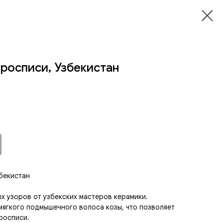
 росписи, Узбекистан
збекистан
ых узоров от узбекских мастеров керамики.
мягкого подмышечного волоса козы, что позволяет
 росписи.