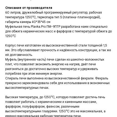
Описание от производителя
60 литров, дружелюбный программируемый регулятор, рабочая
температура 1250°С, термопара тип S (платина-платинородий),
габариты камеры 40*35*45 см
Муфельная печь Plavka.Pro ПМ-9ПТР разработана нами специально
для обжига керамических масс и фарфоров с температурой обжига до
1250°С
Корпус печи изготовлен из высококачественной стали толщиной 1,5
мм. Это обуславливает прочность и надёжность конструкции, а так же
её долговечность.
Муфель (внутренняя часть) печи сделан из шамотно-волокнистых
плит, что позволяет экономить энергию на нагрев, даёт печи
разгоняться до достаточно высоких температур и удерживать
потребляя при этом минимум энергии.
Спираль печи выполнена из высококачественной фехрали. Фехраль
прекрасно зарекомендовала себя для использования в экономичных
высокотемпературных печах.
Высокая температура, до 1250°С, которую позволяет достичь печь
позволяет работать с керамическими и каменными массами,
фарфором, полуфарфором, фаянсом, различными
высокотемпературными глазурями. 1250°С это не максимальная, а
именно максимальная рабочая температура печи.