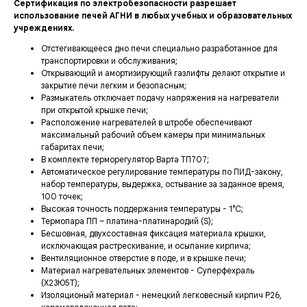
Сертификация по электробезопасности разрешает
использование печей АГНИ в любых учебных и образовательных
учреждениях.
Отстегивающееся дно печи специально разработанное для
транспортировки и обслуживания;
Открывающий и амортизирующий газлифты делают открытие и
закрытие печи легким и безопасным;
Размыкатель отключает подачу напряжения на нагреватели
при открытой крышке печи;
Расположение нагревателей в штробе обеспечивают
максимальный рабочий объем камеры при минимальных
габаритах печи;
В комплекте терморегулятор Варта ТП707;
Автоматическое регулирование температуры по ПИД-закону,
набор температуры, выдержка, остывание за заданное время,
100 точек;
Высокая точность поддержания температуры - 1°С;
Термопара ПП – платина-платинародий (S);
Бесшовная, двухсоставная фиксация материала крышки,
исключающая растрескивание, и осыпание кирпича;
Вентиляционное отверстие в поде, и в крышке печи;
Материал нагревательных элементов - Суперфехраль
(Х23Ю5Т);
Изоляционый материал - немецкий легковесный кирпич Р26,