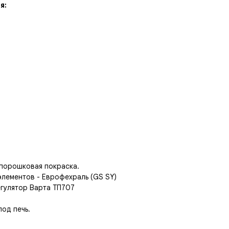
я:
 порошковая покраска.
элементов - Еврофехраль (GS SY)
егулятор Варта ТП707
под печь.