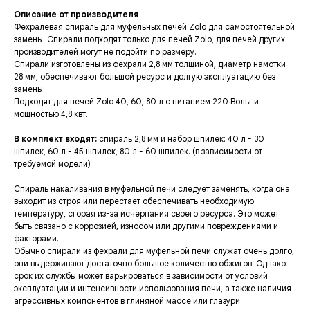
Описание от производителя
Фехралевая спираль для муфельных печей Zolo для самостоятельной
замены. Спирали подходят только для печей Zolo, для печей других
производителей могут не подойти по размеру.
Спирали изготовлены из фехрали 2,8 мм толщиной, диаметр намотки
28 мм, обеспечивают большой ресурс и долгую эксплуатацию без
замены.
Подходят для печей Zolo 40, 60, 80 л с питанием 220 Вольт и
мощностью 4,8 квт.
В комплект входят:
спираль 2,8 мм и набор шпилек: 40 л - 30
шпилек, 60 л - 45 шпилек, 80 л - 60 шпилек. (в зависимости от
требуемой модели)
Спираль накаливания в муфельной печи следует заменять, когда она
выходит из строя или перестает обеспечивать необходимую
температуру, сгорая из-за исчерпания своего ресурса. Это может
быть связано с коррозией, износом или другими повреждениями и
факторами.
Обычно спирали из фехрали для муфельной печи служат очень долго,
они выдерживают достаточно большое количество обжигов. Однако
срок их службы может варьироваться в зависимости от условий
эксплуатации и интенсивности использования печи, а также наличия
агрессивных компонентов в глиняной массе или глазури.