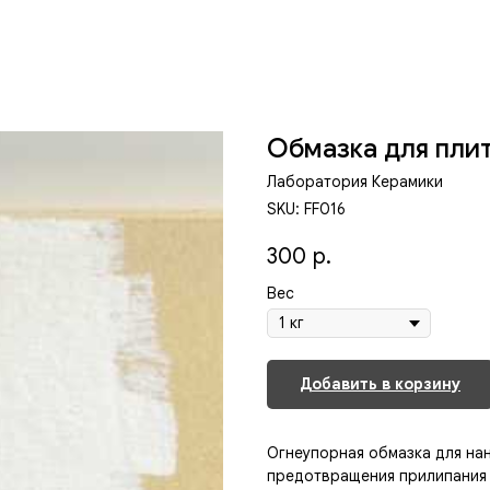
Обмазка для пли
Лаборатория Керамики
SKU:
FF016
300
р.
Вес
Добавить в корзину
Огнеупорная обмазка для нан
предотвращения прилипания п