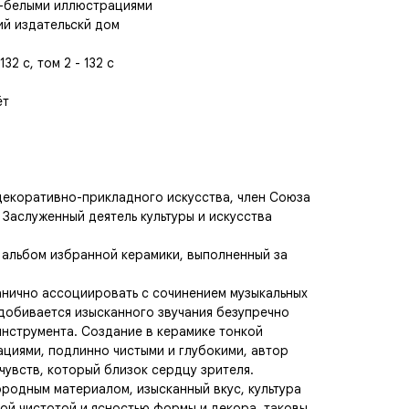
о-белыми иллюстрациями
ий издательскй дом
32 с, том 2 - 132 с
ёт
декоративно-прикладного искусства, член Союза
 Заслуженный деятель культуры и искусства
 альбом избранной керамики, выполненный за
нично ассоциировать с сочинением музыкальных
 добивается изысканного звучания безупречно
инструмента. Создание в керамике тонкой
циями, подлинно чистыми и глубокими, автор
чувств, который близок сердцу зрителя.
ородным материалом, изысканный вкус, культура
ой чистотой и ясностью формы и декора, таковы